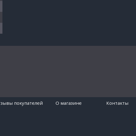
зывы покупателей
O магазине
Контакты
Работает на платформе
Digiseller