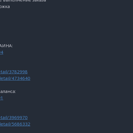
ржка
АИНА:
94
etail/3782998
detail/4734640
аланса:
91
etail/3969970
detail/5686332