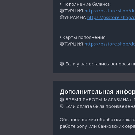
• Пополнение баланса:
🔴ТУРЦИЯ
https://psstore.shop/d
🟡УКРАИНА
https://psstore.shop/
• Карты пополнения:
🔴ТУРЦИЯ
https://psstore.shop/d
🔴 Если у вас остались вопросы 
Дополнительная инфор
🔴 ВРЕМЯ РАБОТЫ МАГАЗИНА с 10
⏰ Если оплата была произведена
Обычное время обработки заказа
работе Sony или банковских серв