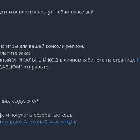
нт и останется доступна Вам навсегда!
ю игры для вашей консоли регион.
латите заказ.
начный УНИКАЛЬНЫЙ КОД в личном кабинете на странице
h
ОДАВЦОМ" отправьте:
ВНЫХ КОДА 2ФА*
а и получить резервные коды"
ru/support/account/2sv-psn-login/