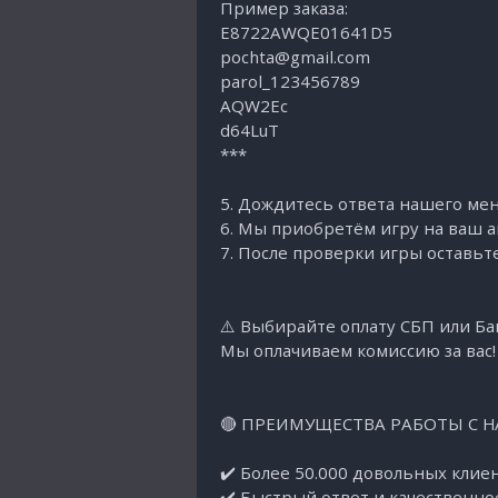
Пример заказа:
E8722AWQE01641D5
pochta@gmail.com
parol_123456789
AQW2Eс
d64LuT
***
5. Дождитесь ответа нашего ме
6. Мы приобретём игру на ваш а
7. После проверки игры оставьт
⚠️ Выбирайте оплату СБП или Б
Мы оплачиваем комиссию за вас!
🔴 ПРЕИМУЩЕСТВА РАБОТЫ С Н
✔️ Более 50.000 довольных клиен
✔️ Быстрый ответ и качественно