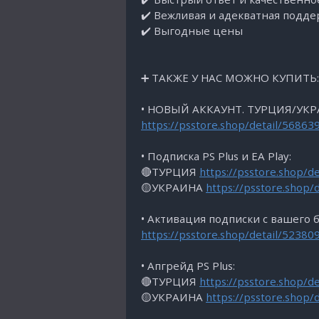
✔️ Вежливая и адекватная подде
✔️ Выгодные цены
➕ ТАКЖЕ У НАС МОЖНО КУПИТЬ:
• НОВЫЙ АККАУНТ. ТУРЦИЯ/УКР
https://psstore.shop/detail/56863
• Подписка PS Plus и EA Play:
🔴ТУРЦИЯ
https://psstore.shop/d
🟡УКРАИНА
https://psstore.shop/
• Активация подписки с вашего б
https://psstore.shop/detail/52380
• Апгрейд PS Plus:
🔴ТУРЦИЯ
https://psstore.shop/d
🟡УКРАИНА
https://psstore.shop/