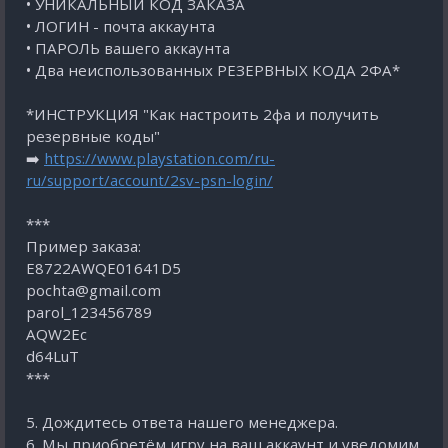
• УНИКАЛЬНЫЙ КОД ЗАКАЗА
• ЛОГИН - почта аккаунта
• ПАРОЛЬ вашего аккаунта
• Два неиспользованных РЕЗЕРВНЫХ КОДА 2ФА*
*ИНСТРУКЦИЯ "Как настроить 2фа и получить
резервные коды"
➡️
https://www.playstation.com/ru-
ru/support/account/2sv-psn-login/
***
Пример заказа:
E8722AWQE01641D5
pochta@gmail.com
parol_123456789
AQW2Eс
d64LuT
***
5. Дождитесь ответа нашего менеджера.
6. Мы приобретём игру на ваш аккаунт и уведомим