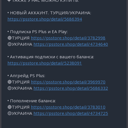
➕ ТАКЖЕ У НАС МОЖНО КУПИТЬ:
• НОВЫЙ АККАУНТ. ТУРЦИЯ/УКРАИНА:
https://psstore.shop/detail/5686394
• Подписка PS Plus и EA Play:
🔴ТУРЦИЯ
https://psstore.shop/detail/3782998
🟡УКРАИНА
https://psstore.shop/detail/4734640
• Активация подписки с вашего баланса:
https://psstore.shop/detail/5238091
• Апгрейд PS Plus:
🔴ТУРЦИЯ
https://psstore.shop/detail/3969970
🟡УКРАИНА
https://psstore.shop/detail/5686332
• Пополнение баланса:
🔴ТУРЦИЯ
https://psstore.shop/detail/3783010
🟡УКРАИНА
https://psstore.shop/detail/4734725