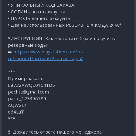
• УНИКАЛЬНЫЙ КОД ЗАКАЗА
• ЛОГИН - почта аккаунта
• ПАРОЛЬ вашего аккаунта
• Два неиспользованных РЕЗЕРВНЫХ КОДА 2ФА*
*ИНСТРУКЦИЯ "Как настроить 2фа и получить
резервные коды"
➡️
https://www.playstation.com/ru-
ru/support/account/2sv-psn-login/
***
Пример заказа:
E8722AWQE01641D5
pochta@gmail.com
parol_123456789
AQW2Eс
d64LuT
***
5. Дождитесь ответа нашего менеджера.