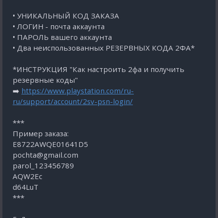
• УНИКАЛЬНЫЙ КОД ЗАКАЗА
• ЛОГИН - почта аккаунта
• ПАРОЛЬ вашего аккаунта
• Два неиспользованных РЕЗЕРВНЫХ КОДА 2ФА*
*ИНСТРУКЦИЯ "Как настроить 2фа и получить
резервные коды"
➡️
https://www.playstation.com/ru-
ru/support/account/2sv-psn-login/
***
Пример заказа:
E8722AWQE01641D5
pochta@gmail.com
parol_123456789
AQW2Eс
d64LuT
***