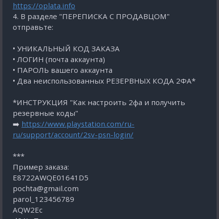
https://oplata.info
4. В разделе "ПЕРЕПИСКА С ПРОДАВЦОМ"
отправьте:
• УНИКАЛЬНЫЙ КОД ЗАКАЗА
• ЛОГИН (почта аккаунта)
• ПАРОЛЬ вашего аккаунта
• Два неиспользованных РЕЗЕРВНЫХ КОДА 2ФА*
*ИНСТРУКЦИЯ "Как настроить 2фа и получить
резервные коды"
➡️
https://www.playstation.com/ru-
ru/support/account/2sv-psn-login/
***
Пример заказа:
E8722AWQE01641D5
pochta@gmail.com
parol_123456789
AQW2Eс