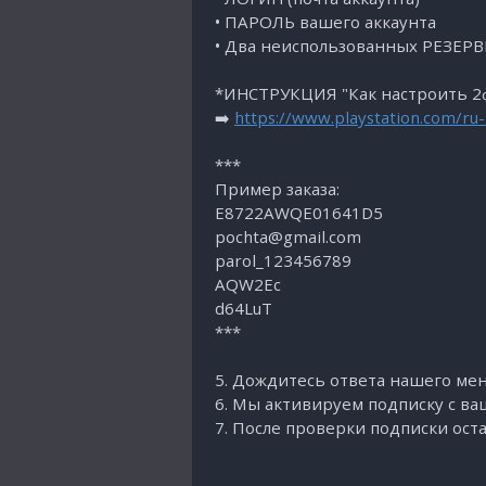
• ПАРОЛЬ вашего аккаунта
• Два неиспользованных РЕЗЕР
*ИНСТРУКЦИЯ "Как настроить 2ф
➡️
https://www.playstation.com/ru-
***
Пример заказа:
E8722AWQE01641D5
pochta@gmail.com
parol_123456789
AQW2Eс
d64LuT
***
5. Дождитесь ответа нашего ме
6. Мы активируем подписку с ва
7. После проверки подписки ост