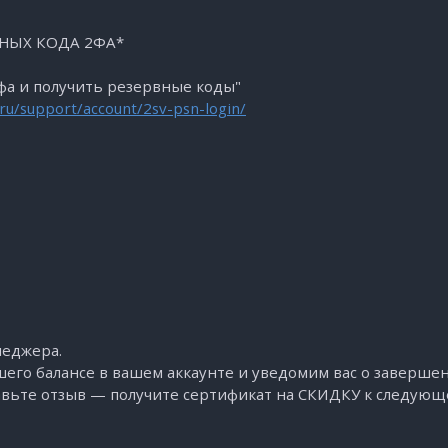
ВНЫХ КОДА 2ФА*
а и получить резервные коды"
ru/support/account/2sv-psn-login/
неджера.
шего балансе в вашем аккаунте и уведомим вас о заверше
авьте отзыв — получите сертификат на СКИДКУ к следующ