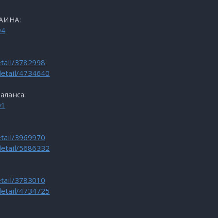
АИНА:
94
etail/3782998
detail/4734640
аланса:
91
etail/3969970
detail/5686332
etail/3783010
detail/4734725