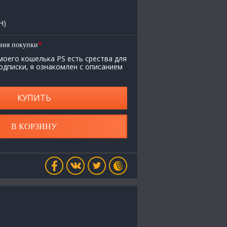
H)
*
вия покупки
моего кошелька PS есть срества для
одписки, я ознакомлен с описанием
КУПИТЬ
В КОРЗИНУ