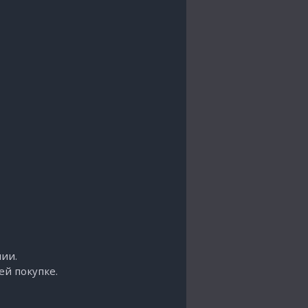
нии.
ей покупке.