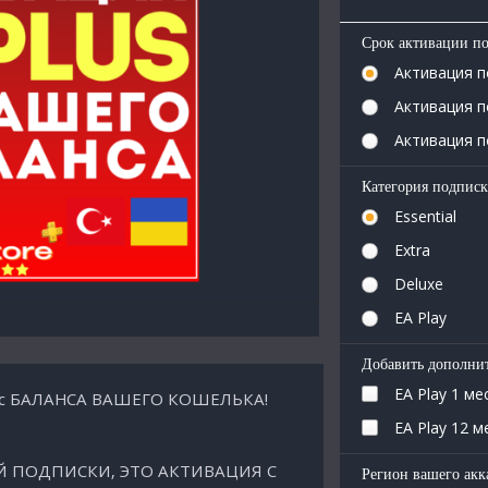
Срок активации п
Активация п
Активация п
Активация п
Категория подпис
Essential
Extra
Deluxe
EA Play
Добавить дополнит
EA Play 1 ме
у с БАЛАНСА ВАШЕГО КОШЕЛЬКА!
EA Play 12 м
Й ПОДПИСКИ, ЭТО АКТИВАЦИЯ С
Регион вашего акк