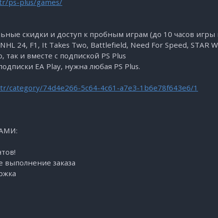
tr/ps-plus/games/
льные скидки и доступ к пробным играм (до 10 часов игры
 NHL 24, F1, It Takes Two, Battlefield, Need For Speed, STAR W
 так и вместе с подпиской PS Plus
одписки EA Play, нужна любая PS Plus.
en-tr/category/74d4e266-5c64-4c61-a7e3-1b6e78f643e6/1
АМИ:
тов!
е выполнение заказа
ржка