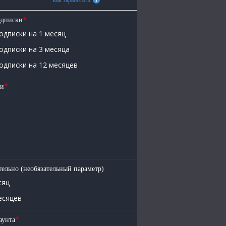
как заработать
*
одписки
одписки на 1 месяц
одписки на 3 месяца
одписки на 12 месяцев
*
ки
ельно (необязательный параметр)
сяц
есяцев
*
аунта