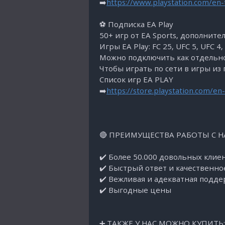
➡️
https://www.playstation.com/en-
⚽️ Подписка EA Play
50+ игр от EA Sports, дополните
Игры EA Play: FC 25, UFC 5, UFC 4,
Можно подключить как отдельно,
Чтобы играть по сети в игры из п
Список игр EA PLAY
➡️
https://store.playstation.com/
🔴 ПРЕИМУЩЕСТВА РАБОТЫ С Н
✔️ Более 50.000 довольных клиен
✔️ Быстрый ответ и качественно
✔️ Вежливая и адекватная подде
✔️ Выгодные цены
➕ ТАКЖЕ У НАС МОЖНО КУПИТЬ: