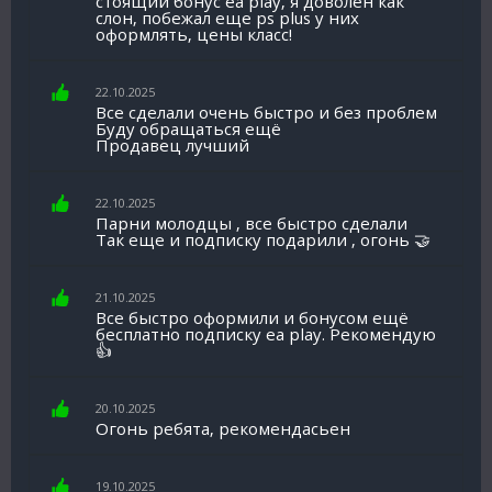
стоящий бонус ea play, я доволен как
слон, побежал еще ps plus у них
оформлять, цены класс!
22.10.2025
Все сделали очень быстро и без проблем
Буду обращаться ещё
Продавец лучший
22.10.2025
Парни молодцы , все быстро сделали
Так еще и подписку подарили , огонь 🤝
21.10.2025
Все быстро оформили и бонусом ещё
бесплатно подписку еа play. Рекомендую
👍
20.10.2025
Огонь ребята, рекомендасьен
19.10.2025