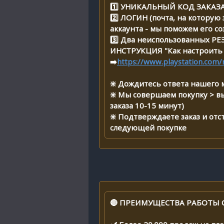
1️⃣ УНИКАЛЬНЫЙ КОД ЗАКАЗ
2️⃣ ЛОГИН (почта, на которую
аккаунта - мы поможем его со
3️⃣ Два неиспользованных Р
ИНСТРУКЦИЯ "Как настроить 
➡️
https://www.playstation.com/
❇️ Дождитесь ответа нашего 
❇️ Мы совершаем покупку > в
заказа 10-15 минут)
❇️ Подтверждаете заказ и от
следующей покупке
🔴 ПРЕИМУЩЕСТВА РАБОТЫ 