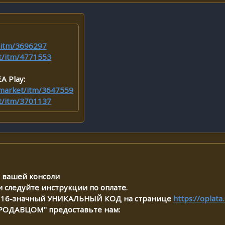
t/itm/3696297
et/itm/4771553
A Play:
i.market/itm/3647559
et/itm/3701137
я вашей консоли
и следуйте инструкции по оплате.
те 16-значный УНИКАЛЬНЫЙ КОД на странице
https://oplata.
ПРОДАВЦОМ" предоставьте нам: