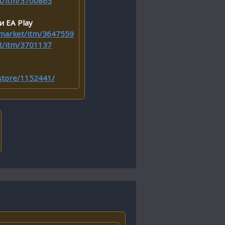
et/itm/3700865
и EA Play
i.market/itm/3647559
et/itm/3701137
sstore/1152441/