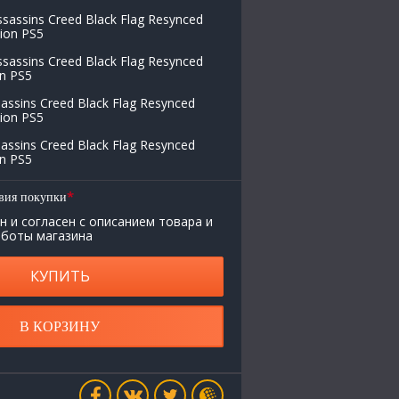
assins Creed Black Flag Resynced
tion PS5
assins Creed Black Flag Resynced
on PS5
ssins Creed Black Flag Resynced
tion PS5
ssins Creed Black Flag Resynced
on PS5
*
вия покупки
н и согласен с описанием товара и
аботы магазина
КУПИТЬ
В КОРЗИНУ