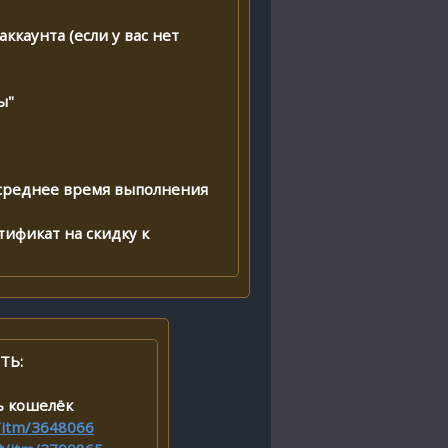
ккаунта (если у вас нет
ы"
(среднее время выполнения
тификат на скидку к
ТЬ:
ь кошелёк
t/itm/3648066