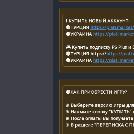
❗️ КУПИТЬ НОВЫЙ АККАУНТ:
🔴ТУРЦИЯ
https://plati.marke
🟡УКРАИНА
https://plati.mark
🎮 Купить подписку PS Plus и E
🔴ТУРЦИЯ https://
https://plat
🟡УКРАИНА
https://plati.mark
🔴КАК ПРИОБРЕСТИ ИГРУ?
❇️ Выберите версию игры дл
❇️ Нажмите кнопку "КУПИТЬ" 
❇️ После оплаты Вы получае
❇️ В разделе "ПЕРЕПИСКА С 