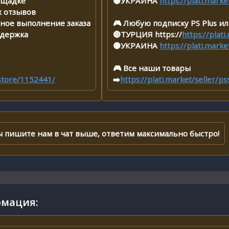
лощадке
🟡УКРАИНА
https://plati.mark
х отзывов
нное выполнение заказа
🎮 Любую подписку PS Plus ил
ддержка
🔴ТУРЦИЯ https://
https://plat
🟡УКРАИНА
https://plati.mark
🎮 Все наши товары
sstore/1152441/
➡️
https://plati.market/seller/p
сы пишите нам в чат выше, ответим максимально быстро!
мация: