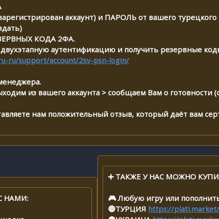
А
 зарегистрирован аккаунт) и ПАРОЛЬ от вашего турецкого а
здать)
ЕЗЕРВНЫХ КОДА 2ФА.
двухэтапную аутентификацию и получить резервные код
ru-ru/support/account/2sv-psn-login/
менеджера.
ыходим из вашего аккаунта > сообщаем Вам о готовности 
ставляете нам положительный отзыв, который даёт вам сер
➕ ТАКЖЕ У НАС МОЖНО КУПИ
С НАМИ:
🎮 Любую игру или пополнит
🔴ТУРЦИЯ
https://plati.marke