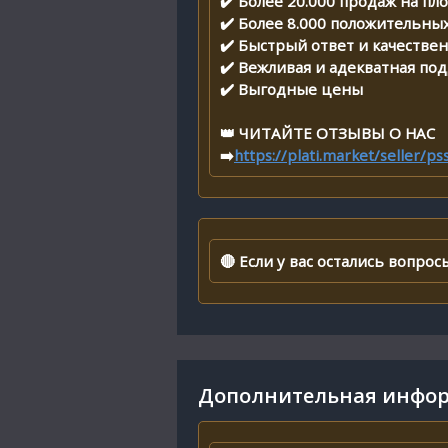
✔️ Более 20.000 продаж на п
✔️ Более 8.000 положительны
✔️ Быстрый ответ и качестве
✔️ Вежливая и адекватная по
✔️ Выгодные цены
👑 ЧИТАЙТЕ ОТЗЫВЫ О НАС
➡️
https://plati.market/seller/p
🔴 Если у вас остались вопро
Дополнительная инфор