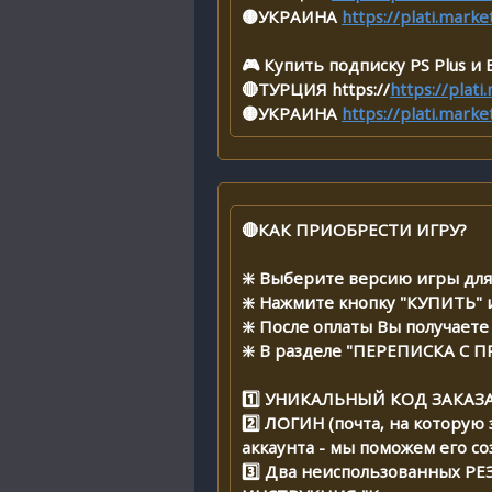
🟡УКРАИНА
https://plati.mark
🎮 Купить подписку PS Plus и E
🔴ТУРЦИЯ https://
https://plat
🟡УКРАИНА
https://plati.mark
🔴КАК ПРИОБРЕСТИ ИГРУ?
❇️ Выберите версию игры дл
❇️ Нажмите кнопку "КУПИТЬ" 
❇️ После оплаты Вы получае
❇️ В разделе "ПЕРЕПИСКА С 
1️⃣ УНИКАЛЬНЫЙ КОД ЗАКАЗ
2️⃣ ЛОГИН (почта, на которую
аккаунта - мы поможем его со
3️⃣ Два неиспользованных Р