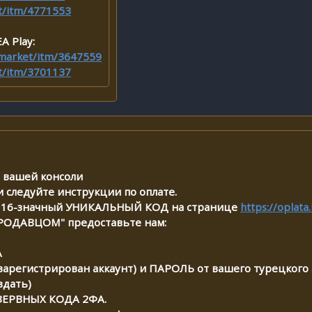
et/itm/4771553
A Play:
i.market/itm/3647559
et/itm/3701137
я вашей консоли
и следуйте инструкции по оплате.
те 16-значный УНИКАЛЬНЫЙ КОД на странице
https://oplata.
ПРОДАВЦОМ" предоставьте нам:
А
 зарегистрирован аккаунт) и ПАРОЛЬ от вашего турецкого а
здать)
ЕЗЕРВНЫХ КОДА 2ФА.