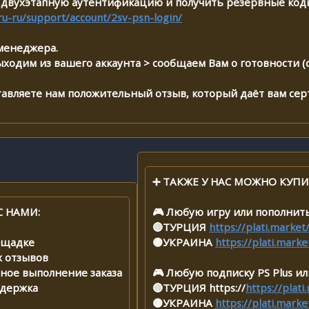
двухэтапную аутентификацию и получить резервные код
ru-ru/support/account/2sv-psn-login/
менеджера.
ыходим из вашего аккаунта > сообщаем Вам о готовности 
ставляете нам положительный отзыв, который даёт вам сер
➕ ТАКЖЕ У НАС МОЖНО КУПИ
С НАМИ:
🎮 Любую игру или пополнит
🔴ТУРЦИЯ
https://plati.marke
лощадке
🟡УКРАИНА
https://plati.mark
х отзывов
нное выполнение заказа
🎮 Любую подписку PS Plus ил
ддержка
🔴ТУРЦИЯ https://
https://plat
🟡УКРАИНА
https://plati.mark