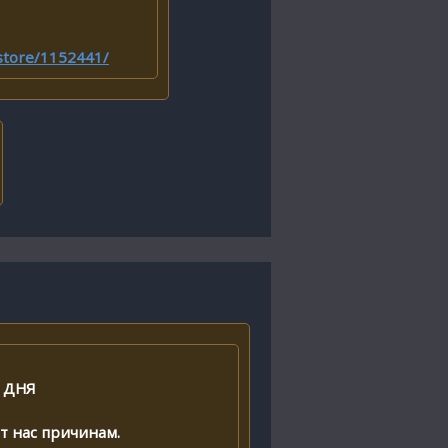
sstore/1152441/
 ДНЯ
т нас причинам.