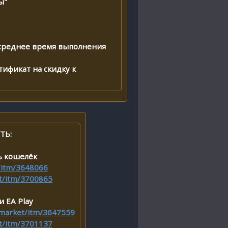
ы"
(среднее время выполнения
тификат на скидку к
ТЬ:
ь кошелёк
t/itm/3648066
et/itm/3700865
и EA Play
i.market/itm/3647559
et/itm/3701137