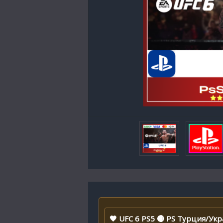
🖤 UFC 6 PS5 🔴 PS Турция/Укр