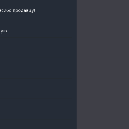
асибо продавцу!
тую