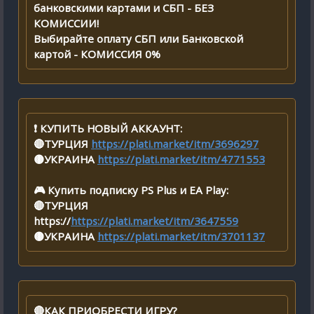
банковскими картами и СБП - БЕЗ
КОМИССИИ!
Выбирайте оплату СБП или Банковской
картой - КОМИССИЯ 0%
❗️ КУПИТЬ НОВЫЙ АККАУНТ:
🔴ТУРЦИЯ
https://plati.market/itm/3696297
🟡УКРАИНА
https://plati.market/itm/4771553
🎮 Купить подписку PS Plus и EA Play:
🔴ТУРЦИЯ
https://
https://plati.market/itm/3647559
🟡УКРАИНА
https://plati.market/itm/3701137
🔴КАК ПРИОБРЕСТИ ИГРУ?