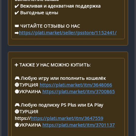
✔️ Вежливая и адекватная поддержка
✔️ Выгодные цены
👑 ЧИТАЙТЕ ОТЗЫВЫ О НАС
➡️
https://plati.market/seller/psstore/1152441/
➕ ТАКЖЕ У НАС МОЖНО КУПИТЬ:
🎮 Любую игру или пополнить кошелёк
🔴ТУРЦИЯ
https://plati.market/itm/3648066
🟡УКРАИНА
https://plati.market/itm/3700865
🎮 Любую подписку PS Plus или EA Play
🔴ТУРЦИЯ
https://
https://plati.market/itm/3647559
🟡УКРАИНА
https://plati.market/itm/3701137