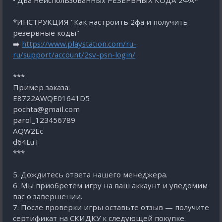
• Два неиспользованных РЕЗЕРВНЫХ КОДА 2ФА*
*ИНСТРУКЦИЯ "Как настроить 2фа и получить
резервные коды"
➡️
https://www.playstation.com/ru-
ru/support/account/2sv-psn-login/
***
Пример заказа:
E8722AWQE01641D5
pochta@gmail.com
parol_123456789
AQW2Eс
d64LuT
***
5. Дождитесь ответа нашего менеджера.
6. Мы приобретём игру на ваш аккаунт и уведомим
вас о завершении.
7. После проверки игры оставьте отзыв — получите
сертификат на СКИДКУ к следующей покупке.