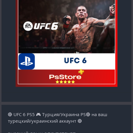
🔴 UFC 6 PS5 🎮 Турция/Украина PS🔴 на ваш
турецкий/украинский аккаунт 🔴